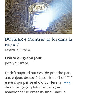
DOSSIER « Montrer sa foi dans la
rue » ?
March 15, 2014
Croire au grand jour…
Jocelyn Girard
Le défi aujourd’hui c’est de prendre part
aux enjeux de société, sortir de l’hostilité
envers qui pense et croit différemment
de soi, engager plutôt le dialogue,
abandonner le prosélitysme. Dans le
monde actuel, les croyants doivent
pouvoir oser, avec douceur et respect,
s’épanouir en vérité et exprimer