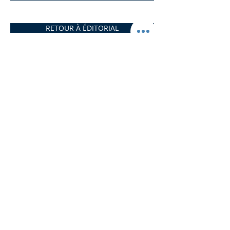
RETOUR À ÉDITORIAL
VERSION PDF DU TEXTE
Partager l’article