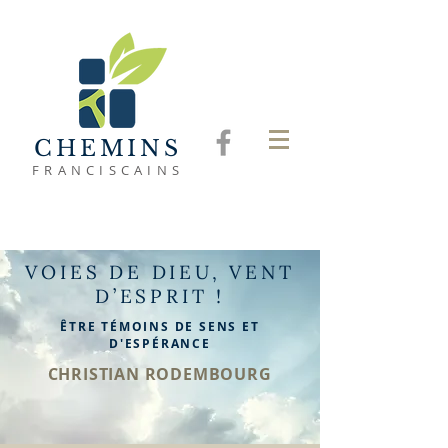
CHEMINS
FRANCISCAINS
VOIES DE DIEU, VENT
D’ESPRIT !
ÊTRE TÉMOINS DE SENS ET
D'ESPÉRANCE
CHRISTIAN RODEMBOURG