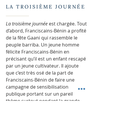
LA TROISIÈME JOURNÉE
La troisième journée
est chargée. Tout
d’abord, Franciscains-Bénin a profité
de la fête Gaani qui rassemble le
peuple barriba. Un jeune homme
félicite Franciscains-Bénin en
précisant qu’il est un enfant rescapé
par un jeune cultivateur. Il ajoute
que c’est très osé de la part de
Franciscains-Bénin de faire une
campagne de sensibilisation
publique portant sur un pareil
thème surtout pendant la grande
fête régionale des barribas.
Francicains-Bénin se joint à la fête
qui regroupe des milliers de
personnes