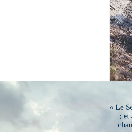
« Le S
; et
chan