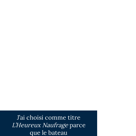
Il nous permet, à nous Québécois, de
reconsidérer la spiritualité dans nos
vies ; il fait la paix avec notre héritage
religieux, il amincit la ligne entre
l’athée et le croyant et il nous
interpelle à être authentiques avec
ce que nous vivons, à nous mettre
en marche. Pour ma part, il m’a
donné des mots nouveaux que je
n’avais pas : transcendance,
immanence, mystère, sacré ; tous
ces mots qui me permettent de
mieux décrire mon cheminement
spirituel.
J’ai choisi comme titre
L’Heureux Naufrage
parce
que le bateau