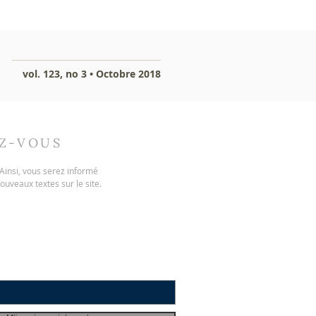
vol. 123, no 3 • Octobre 2018
EZ-VOUS
. Ainsi, vous serez informé
nouveaux textes sur le site.