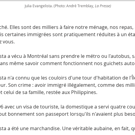
Julia Evangelista. (Photo: André Tremblay,
La Presse)
é. Elles sont des milliers à faire notre ménage, nos repas, à
ais certaines immigrées sont pratiquement réduites à un état
z vous.
ista a vécu à Montréal sans prendre le métro ou l'autobus, s
sans même savoir comment fonctionnent nos guichets aut
sta n'a connu que les couloirs d'une tour d'habitation de l'
ur. Son crime : avoir immigré illégalement, comme des mill
t celui de sa famille, restée aux Philippines.
6 avec un visa de touriste, la domestique a servi quatre cou
tout bonnement son passeport lorsqu'ils n'avaient plus besoi
sta a été une marchandise. Une véritable aubaine, en fait, q