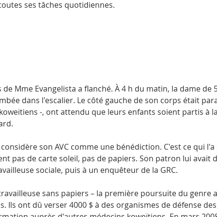
toutes ses tâches quotidiennes.
R
 de Mme Evangelista a flanché. À 4 h du matin, la dame de 
tombée dans l'escalier. Le côté gauche de son corps était par
weïtiens -, ont attendu que leurs enfants soient partis à 
ard.
considère son AVC comme une bénédiction. C'est ce qui l'a s
ent pas de carte soleil, pas de papiers. Son patron lui avait d
ravailleuse sociale, puis à un enquêteur de la GRC.
ravailleuse sans papiers – la première poursuite du genre 
. Ils ont dû verser 4000 $ à des organismes de défense des
rmation auprès d'autres médecins koweïtiens. En mars 2008, 