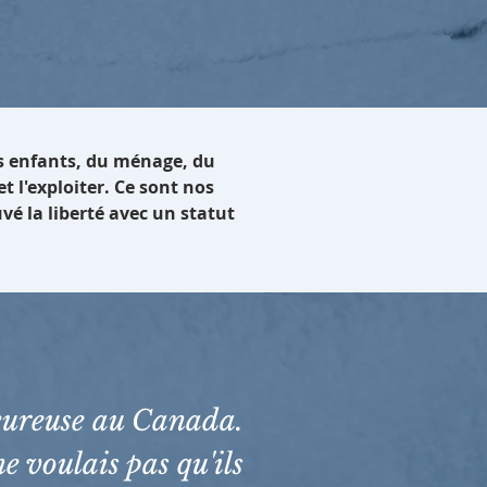
des enfants, du ménage, du
t l'exploiter. Ce sont nos
uvé la liberté avec un statut
 heureuse au Canada.
ne voulais pas qu'ils