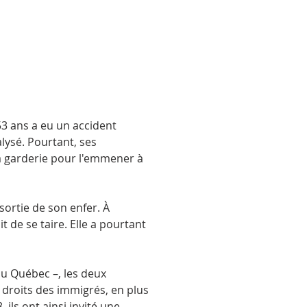
53 ans a eu un accident
alysé. Pourtant, ses
la garderie pour l'emmener à
ortie de son enfer. À
it de se taire. Elle a pourtant
au Québec –, les deux
 droits des immigrés, en plus
ils ont ainsi invité une