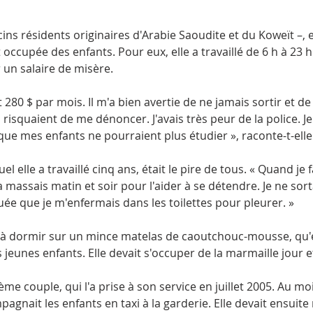
s résidents originaires d'Arabie Saoudite et du Koweït –, el
t occupée des enfants. Pour eux, elle a travaillé de 6 h à 23 h
 un salaire de misère.
280 $ par mois. Il m'a bien avertie de ne jamais sortir et d
 risquaient de me dénoncer. J'avais très peur de la police. Je 
 que mes enfants ne pourraient plus étudier », raconte-t-elle
l elle a travaillé cinq ans, était le pire de tous. « Quand je
 la massais matin et soir pour l'aider à se détendre. Je ne sort
tiguée que je m'enfermais dans les toilettes pour pleurer. »
e à dormir sur un mince matelas de caoutchouc-mousse, qu'e
jeunes enfants. Elle devait s'occuper de la marmaille jour et
e couple, qui l'a prise à son service en juillet 2005. Au mo
pagnait les enfants en taxi à la garderie. Elle devait ensuite