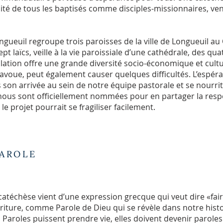
lité de tous les baptisés comme disciples-missionnaires, vena
ngueuil regroupe trois paroisses de la ville de Longueuil a
pt laïcs, veille à la vie paroissiale d’une cathédrale, des qu
ion offre une grande diversité socio-économique et culturel
e l’avoue, peut également causer quelques difficultés. L’espér
s son arrivée au sein de notre équipe pastorale et se nourrit
nous sont officiellement nommées pour en partager la respo
le projet pourrait se fragiliser facilement.
PAROLE
atéchèse vient d’une expression grecque qui veut dire «fair
Écriture, comme Parole de Dieu qui se révèle dans notre histo
 Paroles puissent prendre vie, elles doivent devenir parole