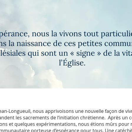
pérance, nous la vivons tout particul
ns la naissance de ces petites comm
lésiales qui sont un « signe » de la vit
l’Église.
ean-Longueuil, nous apprivoisons une nouvelle façon de vivr
andent les sacrements de l’initiation chrétienne. Après un c
vons et quelques expérimentations, nous étions mûrs pour n
communautaire porteuse d’espérance pour tous. Une catéchès