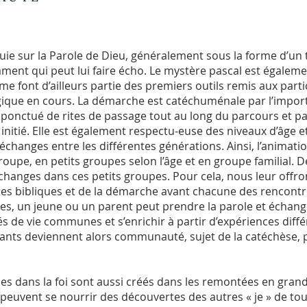
e sur la Parole de Dieu, généralement sous la forme d’un
ament qui peut lui faire écho. Le mystère pascal est égale
ygme font d’ailleurs partie des premiers outils remis aux parti
gique en cours. La démarche est catéchuménale par l’impor
ponctué de rites de passage tout au long du parcours et 
initié. Elle est également respectu-euse des niveaux d’âge 
échanges entre les différentes générations. Ainsi, l’anima
oupe, en petits groupes selon l’âge et en groupe familial. 
changes dans ces petits groupes. Pour cela, nous leur offr
es bibliques et de la démarche avant chacune des rencontr
ges, un jeune ou un parent peut prendre la parole et échan
és de vie communes et s’enrichir à partir d’expériences dif
ants deviennent alors communauté, sujet de la catéchèse, pa
s dans la foi sont aussi créés dans les remontées en grand 
t peuvent se nourrir des découvertes des autres « je » de tou