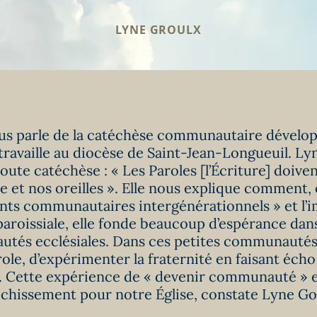
LYNE GROULX
s parle de la catéchèse communautaire dévelop
 travaille au diocèse de Saint-Jean-Longueuil. Ly
oute catéchèse : « Les Paroles [l’Écriture] doive
 et nos oreilles ». Elle nous explique comment,
ts communautaires intergénérationnels » et l’im
oissiale, elle fonde beaucoup d’espérance dans
tés ecclésiales. Dans ces petites communautés, i
ole, d’expérimenter la fraternité en faisant écho
. Cette expérience de « devenir communauté » 
ichissement pour notre Église, constate Lyne Go