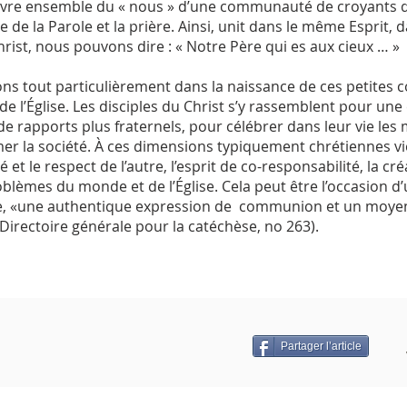
vivre ensemble du « nous » d’une communauté de croyants qu
te de la Parole et la prière. Ainsi, unit dans le même Espri
 Christ, nous pouvons dire : « Notre Père qui es aux cieux … »
ivons tout particulièrement dans la naissance de ces petites
é de l’Église. Les disciples du Christ s’y rassemblent pour un
e rapports plus fraternels, pour célébrer dans leur vie les
er la société. À ces dimensions typiquement chrétiennes vi
et le respect de l’autre, l’esprit de co-responsabilité, la créa
roblèmes du monde et de l’Église. Cela peut être l’occasion 
, «une authentique expression de communion et un moyen
irectoire générale pour la catéchèse, no 263).
Partager l’article