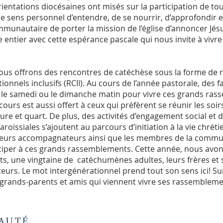
rientations diocésaines ont misés sur la participation de to
le sens personnel d’entendre, de se nourrir, d’approfondir et
unautaire de porter la mission de l’église d’annoncer Jésus 
entier avec cette espérance pascale qui nous invite à vivr
nous offrons des rencontres de catéchèse sous la forme d
nels inclusifs (RCII). Au cours de l’année pastorale, des f
is le samedi ou le dimanche matin pour vivre ces grands ra
urs est aussi offert à ceux qui préfèrent se réunir les soir
e et quart. De plus, des activités d’engagement social et de
roissiales s’ajoutent au parcours d’initiation à la vie chréti
leurs accompagnateurs ainsi que les membres de la commun
ticiper à ces grands rassemblements. Cette année, nous avon
its, une vingtaine de catéchumènes adultes, leurs frères et 
urs. Le mot intergénérationnel prend tout son sens ici! Su
, grands-parents et amis qui viennent vivre ses rassembleme
AUTÉ