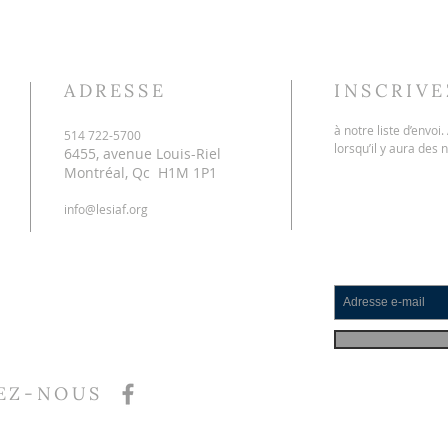
ADRESSE
INSCRIV
à notre liste d’envoi
514 722-5700
lorsqu’il y aura des 
6455, avenue Louis-Riel
Montréal, Qc H1M 1P1
info@lesiaf.org
EZ-NOUS