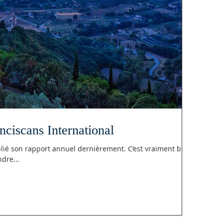
ciscans International
rapport annuel dernièrement. C’est vraiment bien
en prendre...