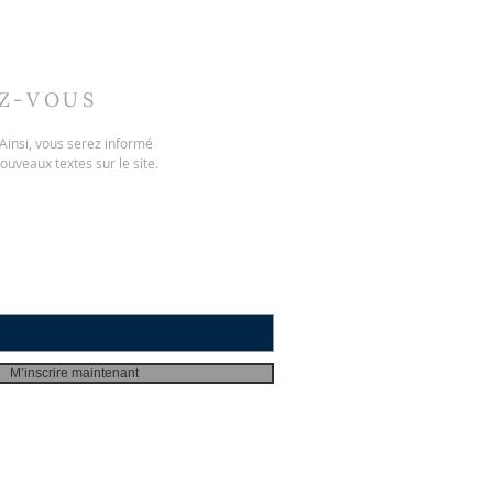
EZ-VOUS
. Ainsi, vous serez informé
nouveaux textes sur le site.
M’inscrire maintenant