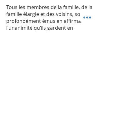
Tous les membres de la famille, de la
famille élargie et des voisins, sont
profondément émus en affirmant à
l’unanimité qu’ils gardent en
mémoire la bonté et le sourire de
Jean. Jean pourtant réclamait une
attention semblable à celle d’un
enfant, une présence constante.
C’est précisément cela qui le rendait
attachant, puisqu’à la différence d’un
jeune enfant, reconnaissance et
bonté et remerciements étaient, de
sa part, au rendez-vous de tous ses
contacts. Et que dire de sa poignée
de main inoubliable, qu’il laisse en
mémorial à tous ceux qui l’ont
approché, de s’exclamer toutes les
personnes présentes à la prière.
Les êtres de miséricorde dont il est