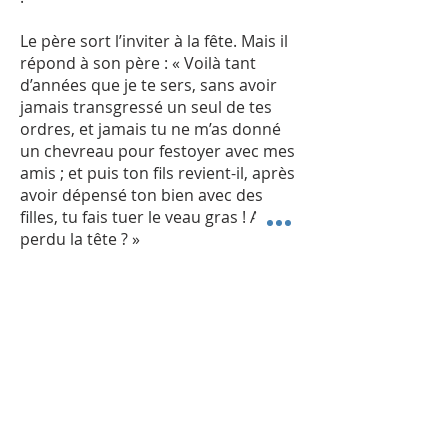
Le père sort l’inviter à la fête. Mais il
répond à son père : « Voilà tant
d’années que je te sers, sans avoir
jamais transgressé un seul de tes
ordres, et jamais tu ne m’as donné
un chevreau pour festoyer avec mes
amis ; et puis ton fils revient-il, après
avoir dépensé ton bien avec des
filles, tu fais tuer le veau gras ! As-tu
perdu la tête ? »
« Ne fallait-il pas festoyer et se
réjouir ? Ton frère que voilà était
mort et il est revenu à la vie ; il était
perdu, il est retrouvé ! » La
miséricorde et le pardon
déboulonnent le talion.
Selon la justice du talion, le cadet