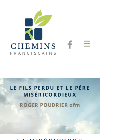
CHEMINS
FRANCISCAINS
LE FILS PERDU ET LE PÈRE
MISÉRICORDIEUX
ROGER POUDRIER ofm