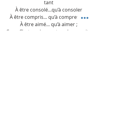
tant
À être consolé...qu’à consoler
À être compris... qu’à comprendre
À être aimé... qu’à aimer ;
Car… C’est en donnant...qu’on reçoit ;
C’est en s’oubliant... qu’on se
retrouve ;
Le message évangélique du Dieu qui
sort de lui-même pour se donner à
une humanité distraite et ingrate
que pourtant il aime (
Dieu a tellement
aimé le monde
) a atteint le cœur de
saint François et de bien d’autres
croyants au cours des siècles. Ce
trait divin d’abaissement rejoint
encore aujourd’hui notre monde
actuel qui porte les traits d’un
égocentrisme exponentiel.