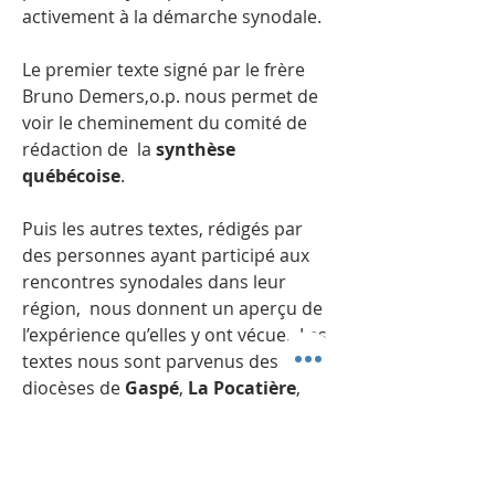
activement à la démarche synodale.
Le premier texte signé par le frère
Bruno Demers,o.p. nous permet de
voir le cheminement du comité de
rédaction de la
synthèse
québécoise
.
Puis les autres textes, rédigés par
des personnes ayant participé aux
rencontres synodales dans leur
région, nous donnent un aperçu de
l’expérience qu’elles y ont vécue. Les
textes nous sont parvenus des
diocèses de
Gaspé
,
La Pocatière
,
Saint-Hyacinthe
,
Mont-Laurier-
Saint-Jérôme
et
Montréal
.
C’est à notre demande que ces