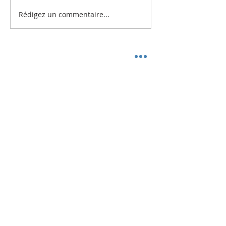
Rédigez un commentaire...
NOTRE MISSION
Chemins franciscains
propose un nouvel art de
vie inspiré de Claire et de François d’Assise au
cœur des défis actuels de la famille humaine.
ADRESSE
514 722-5700
6455, avenue Louis-Riel
Montréal, Qc H1M 1P1
info@lesiaf.org