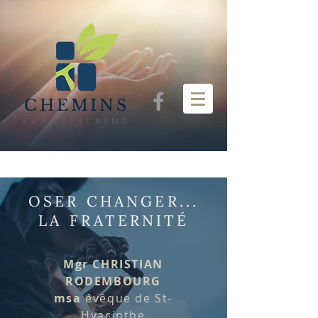
CHEMINS
FRANCISCAINS
OSER CHANGER...
LA FRATERNITÉ
Mgr CHRISTIAN
RODEMBOURG
msa
évêque de St-
Hyacinthe